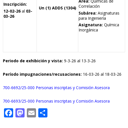
Área:
Químicas de
Inscripción:
Correlación
Un (1) ADDS (1304)
12-02-26
al
03-
Subárea:
Asignaturas
03-26
para Ingeniería
Asignatura:
Química
Inorgánica
Periodo de exhibición y vista:
9-3-26 al 13-3-26
Período impugnaciones/recusaciones:
16-03-26 al 18-03-26
700-6692/25-000 Personas inscriptas y Comisión Asesora
700-6693/25-000 Personas inscriptas y Comisión Asesora
F
M
E
C
ac
as
m
o