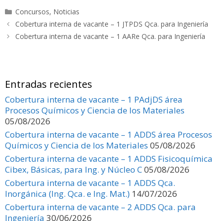
e
to
ai
m
Categorías
Concursos
,
Noticias
b
d
l
p
Cobertura interna de vacante – 1 JTPDS Qca. para Ingeniería
o
o
ar
Cobertura interna de vacante – 1 AARe Qca. para Ingeniería
o
n
ti
k
r
Entradas recientes
Cobertura interna de vacante – 1 PAdjDS área
Procesos Químicos y Ciencia de los Materiales
05/08/2026
Cobertura interna de vacante – 1 ADDS área Procesos
Químicos y Ciencia de los Materiales
05/08/2026
Cobertura interna de vacante – 1 ADDS Fisicoquímica
Cibex, Básicas, para Ing. y Núcleo C
05/08/2026
Cobertura interna de vacante – 1 ADDS Qca.
Inorgánica (Ing. Qca. e Ing. Mat.)
14/07/2026
Cobertura interna de vacante – 2 ADDS Qca. para
Ingeniería
30/06/2026