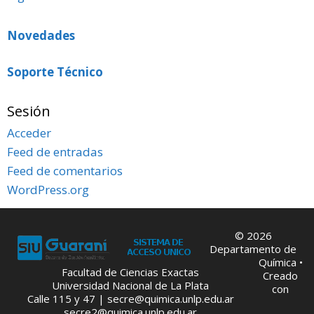
Novedades
Soporte Técnico
Sesión
Acceder
Feed de entradas
Feed de comentarios
WordPress.org
© 2026
Departamento de
Química
•
Facultad de Ciencias Exactas
Creado
Universidad Nacional de La Plata
con
Calle 115 y 47 |
secre@quimica.unlp.edu.ar
secre2@quimica.unlp.edu.ar