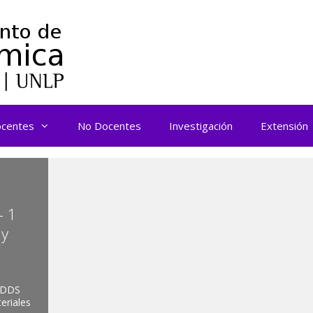
centes
No Docentes
Investigación
Extensión
– 1
 y
 ADDS
eriales