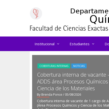
Saltar
al
contenido
Institucional
Estudiantes
Do
COBERTURAS INTERNAS
NOTICIAS
Cobertura interna de vacante 
ADDS área Procesos Químicos
Ciencia de los Materiales
By Brenda Ponce
/ 05/08/2026
Cobertura interna de vacante de 1 cargo de
(Área Procesos Químicos y Ciencia de los Mat