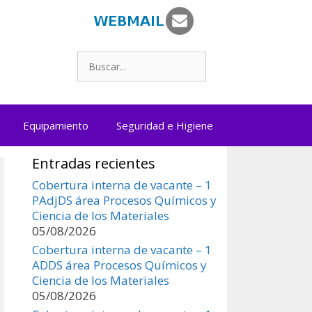
Buscar:
Equipamiento
Seguridad e Higiene
Entradas recientes
Cobertura interna de vacante – 1
COBERTURAS INTERNAS
NOTICIAS
PAdjDS área Procesos Químicos y
Cobertura interna de vacante – 1
Ciencia de los Materiales
ADDS Fisicoquímica Cibex, Básicas,
05/08/2026
para Ing. y Núcleo C
Cobertura interna de vacante – 1
ADDS área Procesos Químicos y
By Brenda Ponce
/ 05/08/2026
Ciencia de los Materiales
Cobertura interna de vacante de un (1) cargo de
05/08/2026
ADDS de la división Introducción a la Química,