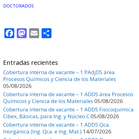
DOCTORADOS
F
M
E
C
ac
as
m
o
e
to
ai
m
b
d
l
p
Entradas recientes
o
o
ar
Cobertura interna de vacante – 1 PAdjDS área
Procesos Químicos y Ciencia de los Materiales
o
n
ti
05/08/2026
k
r
Cobertura interna de vacante – 1 ADDS área Procesos
Químicos y Ciencia de los Materiales
05/08/2026
Cobertura interna de vacante – 1 ADDS Fisicoquímica
Cibex, Básicas, para Ing. y Núcleo C
05/08/2026
Cobertura interna de vacante – 1 ADDS Qca.
Inorgánica (Ing. Qca. e Ing. Mat.)
14/07/2026