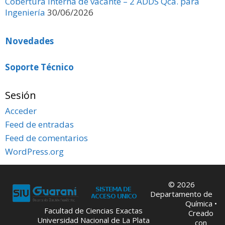
Cobertura interna de vacante – 2 ADDS Qca. para
Ingeniería
30/06/2026
Novedades
Soporte Técnico
Sesión
Acceder
Feed de entradas
Feed de comentarios
WordPress.org
© 2026
Departamento de
Química
•
Facultad de Ciencias Exactas
Creado
Universidad Nacional de La Plata
con