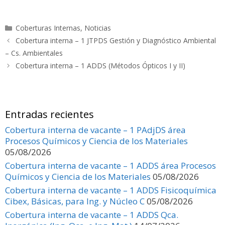
ac
as
m
o
e
to
ai
m
Categorías
Coberturas Internas
,
Noticias
b
d
l
p
Cobertura interna – 1 JTPDS Gestión y Diagnóstico Ambiental
o
o
ar
– Cs. Ambientales
o
n
ti
Cobertura interna – 1 ADDS (Métodos Ópticos I y II)
k
r
Entradas recientes
Cobertura interna de vacante – 1 PAdjDS área
Procesos Químicos y Ciencia de los Materiales
05/08/2026
Cobertura interna de vacante – 1 ADDS área Procesos
Químicos y Ciencia de los Materiales
05/08/2026
Cobertura interna de vacante – 1 ADDS Fisicoquímica
Cibex, Básicas, para Ing. y Núcleo C
05/08/2026
Cobertura interna de vacante – 1 ADDS Qca.