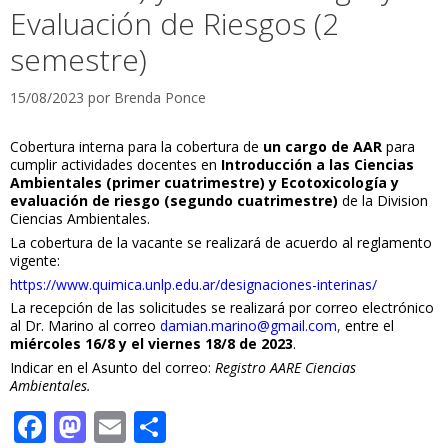
Evaluación de Riesgos (2
semestre)
15/08/2023
por
Brenda Ponce
Cobertura interna para la cobertura de
un cargo de AAR
para
cumplir actividades docentes en
Introducción a las Ciencias
Ambientales (primer cuatrimestre) y Ecotoxicología y
evaluación de riesgo (segundo cuatrimestre)
de la Division
Ciencias Ambientales.
La cobertura de la vacante se realizará de acuerdo al reglamento
vigente:
https://www.quimica.unlp.edu.ar/designaciones-interinas/
La recepción de las solicitudes se realizará por correo electrónico
al Dr. Marino al correo
damian.marino@gmail.com
,
entre el
miércoles 16/8 y el viernes 18/8 de 2023
.
Indicar en el Asunto del correo:
Registro AARE Ciencias
Ambientales.
F
M
E
C