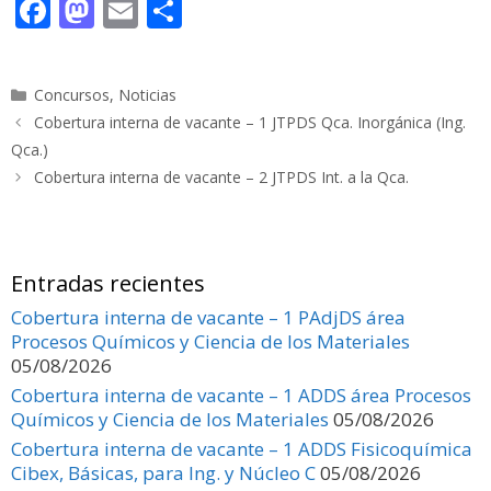
F
M
E
C
ac
as
m
o
e
to
ai
m
Categorías
Concursos
,
Noticias
b
d
l
p
Cobertura interna de vacante – 1 JTPDS Qca. Inorgánica (Ing.
o
o
ar
Qca.)
o
n
ti
Cobertura interna de vacante – 2 JTPDS Int. a la Qca.
k
r
Entradas recientes
Cobertura interna de vacante – 1 PAdjDS área
Procesos Químicos y Ciencia de los Materiales
05/08/2026
Cobertura interna de vacante – 1 ADDS área Procesos
Químicos y Ciencia de los Materiales
05/08/2026
Cobertura interna de vacante – 1 ADDS Fisicoquímica
Cibex, Básicas, para Ing. y Núcleo C
05/08/2026