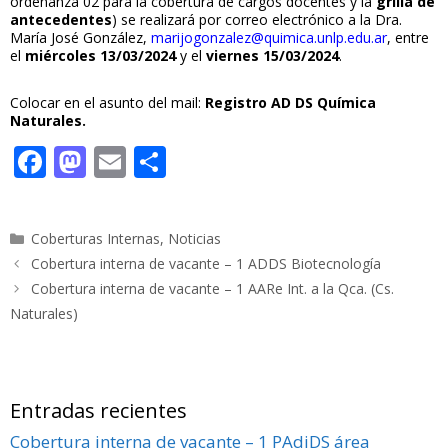
ordenanza 02 para la cobertura de cargos docentes y la
grilla de
antecedentes
) se realizará por correo electrónico a la Dra.
María José González,
marijogonzalez@quimica.unlp.edu.ar
, entre
el
miércoles 13/03/2024
y el
viernes 15/03/2024
.
Colocar en el asunto del mail:
Registro AD DS
Química
Naturales.
F
M
E
C
ac
as
m
o
e
to
ai
m
Categorías
Coberturas Internas
,
Noticias
b
d
l
p
Cobertura interna de vacante – 1 ADDS Biotecnología
o
o
ar
Cobertura interna de vacante – 1 AARe Int. a la Qca. (Cs.
o
n
ti
Naturales)
k
r
Entradas recientes
Cobertura interna de vacante – 1 PAdjDS área