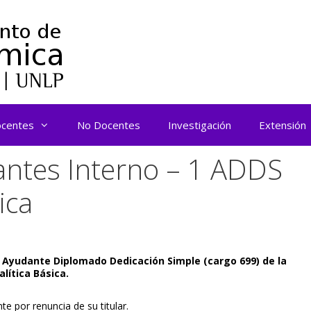
centes
No Docentes
Investigación
Extensión
antes Interno – 1 ADDS
ica
de Ayudante Diplomado Dedicación Simple (cargo 699) de la
lítica Básica.
e por renuncia de su titular.