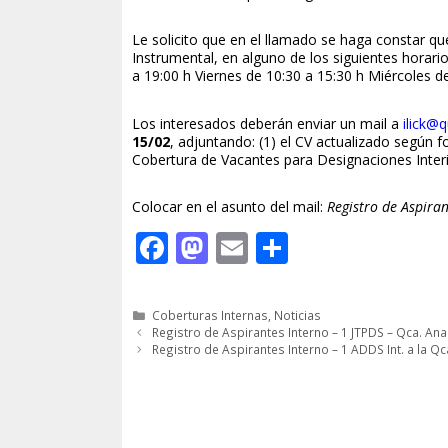
Le solicito que en el llamado se haga constar q
Instrumental, en alguno de los siguientes horari
a 19:00 h Viernes de 10:30 a 15:30 h Miércoles de
Los interesados deberán enviar un mail a
ilick@q
15/02
, adjuntando: (1) el CV actualizado según f
Cobertura de Vacantes para Designaciones Inte
Colocar en el asunto del mail:
Registro de Aspira
F
M
E
C
ac
as
m
o
e
to
ai
m
Categorías
Coberturas Internas
,
Noticias
b
d
l
p
Registro de Aspirantes Interno – 1 JTPDS – Qca. Anal
Registro de Aspirantes Interno – 1 ADDS Int. a la Qc
o
o
ar
o
n
ti
k
r