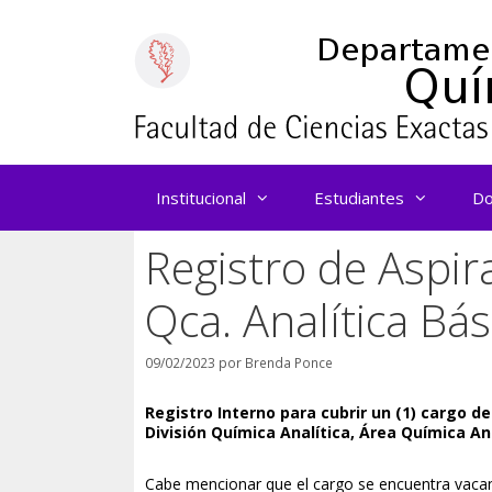
Saltar
al
contenido
Institucional
Estudiantes
Do
Registro de Aspir
Qca. Analítica Bás
09/02/2023
por
Brenda Ponce
Registro Interno para cubrir un (1) cargo 
División Química Analítica, Área Química Ana
Cabe mencionar que el cargo se encuentra vacant