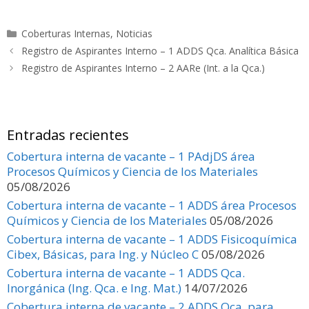
ac
as
m
o
e
to
ai
m
Categorías
Coberturas Internas
,
Noticias
b
d
l
p
Registro de Aspirantes Interno – 1 ADDS Qca. Analítica Básica
o
o
ar
Registro de Aspirantes Interno – 2 AARe (Int. a la Qca.)
o
n
ti
k
r
Entradas recientes
Cobertura interna de vacante – 1 PAdjDS área
Procesos Químicos y Ciencia de los Materiales
05/08/2026
Cobertura interna de vacante – 1 ADDS área Procesos
Químicos y Ciencia de los Materiales
05/08/2026
Cobertura interna de vacante – 1 ADDS Fisicoquímica
Cibex, Básicas, para Ing. y Núcleo C
05/08/2026
Cobertura interna de vacante – 1 ADDS Qca.
Inorgánica (Ing. Qca. e Ing. Mat.)
14/07/2026
Cobertura interna de vacante – 2 ADDS Qca. para