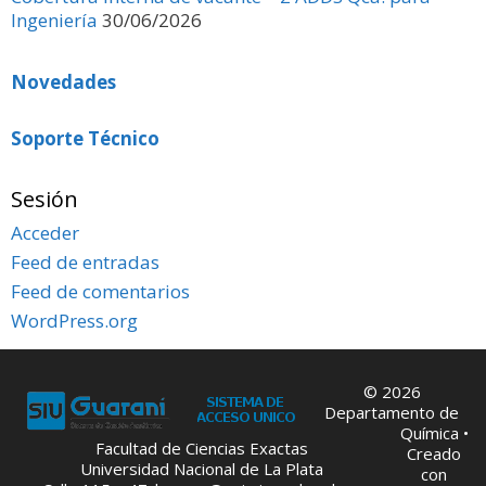
Ingeniería
30/06/2026
Novedades
Soporte Técnico
Sesión
Acceder
Feed de entradas
Feed de comentarios
WordPress.org
© 2026
Departamento de
Química
•
Facultad de Ciencias Exactas
Creado
Universidad Nacional de La Plata
con