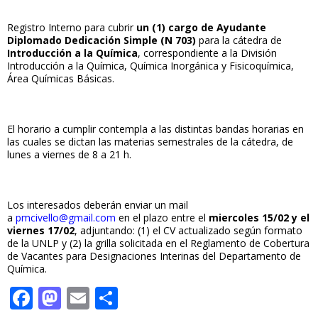
Registro Interno para cubrir
un (1) cargo de Ayudante
Diplomado Dedicación Simple (N 703)
para la cátedra de
Introducción a la Química
, correspondiente a la División
Introducción a la Química, Química Inorgánica y Fisicoquímica,
Área Químicas Básicas.
El horario a cumplir contempla a las distintas bandas horarias en
las cuales se dictan las materias semestrales de la cátedra, de
lunes a viernes de 8 a 21 h.
Los interesados deberán enviar un mail
a
pmcivello@gmail.com
en el plazo entre el
miercoles 15/02 y el
viernes 17/02
, adjuntando: (1) el CV actualizado según formato
de la UNLP y (2) la grilla solicitada en el Reglamento de Cobertura
de Vacantes para Designaciones Interinas del Departamento de
Química.
F
M
E
C